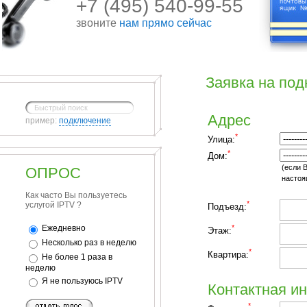
+7 (495) 540-99-55
звоните
нам прямо сейчас
Заявка на по
Адрес
пример:
подключение
*
Улица:
*
Дом:
(если В
ОПРОС
настоя
Как часто Вы пользуетесь
*
услугой IPTV ?
Подъезд:
*
Ежедневно
Этаж:
Несколько раз в неделю
*
Квартира:
Не более 1 раза в
неделю
Я не пользуюсь IPTV
Контактная и
*