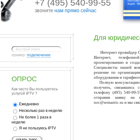
+7 (495) 540-99-55
звоните
нам прямо сейчас
Для юридичес
Интернет провайдер Сем
пример:
подключение
Интернет, телефонн
проектированию и созда
Специалисты нашей ком
решение по организации
ОПРОС
оборудования и тарифного
Полную консультацию и
получить, связавшись 
Как часто Вы пользуетесь
телефону (495) 540-99-5
услугой IPTV ?
отправив заявку на 
noc@semantic.su и мы свя
Ежедневно
Несколько раз в неделю
Не более 1 раза в
неделю
Я не пользуюсь IPTV